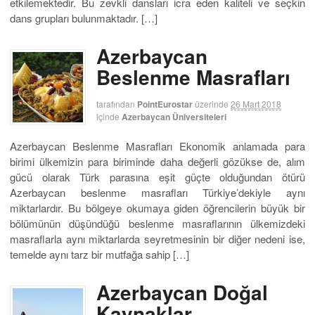
etkilemektedir. Bu zevkli dansları icra eden kaliteli ve seçkin
dans grupları bulunmaktadır. […]
Azerbaycan
Beslenme Masrafları
tarafından
PointEurostar
üzerinde
26 Mart 2018
içinde
Azerbaycan Üniversiteleri
Azerbaycan Beslenme Masrafları Ekonomik anlamada para
birimi ülkemizin para biriminde daha değerli gözükse de, alım
gücü olarak Türk parasına eşit güçte olduğundan ötürü
Azerbaycan beslenme masrafları Türkiye’dekiyle aynı
miktarlardır. Bu bölgeye okumaya giden öğrencilerin büyük bir
bölümünün düşündüğü beslenme masraflarının ülkemizdeki
masraflarla aynı miktarlarda seyretmesinin bir diğer nedeni ise,
temelde aynı tarz bir mutfağa sahip […]
Azerbaycan Doğal
Kaynaklar