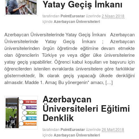
Yatay Geçiş İmkanı
tarafından
PointEurostar
üzerinde
2 Nisan 2018
içinde
Azerbaycan Üniversiteleri
Azerbaycan Üniversitelerinde Yatay Geçiş İmkanı Azerbaycan
Üniversitelerinde Yatay Geçiş İmkanı ; Azerbaycan
üniversitelerinden örgün öğretimde eğitimine devam etmekte
olan öğrencilerin Türkiye ye veya diğer ülke üniversitelerine
yatay geçiş yapabilirler. Öğrenci kabul koşulları ve başvuru için
öğrencilerden istenilen evraklarda üniversitelere göre farklılıklar
göstermektedir, İlk olarak geçiş yapacağı ülkede denkliğini
almasıdır. Madde 1. Amaç Bu yönergenin* amacı, […]
Azerbaycan
Üniversiteleri Eğitimi
Denklik
tarafından
PointEurostar
üzerinde
26 Mart 2018
içinde
Azerbaycan Üniversiteleri