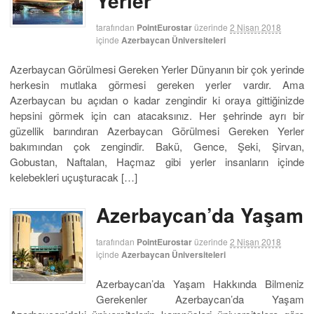
Yerler
tarafından
PointEurostar
üzerinde
2 Nisan 2018
içinde
Azerbaycan Üniversiteleri
Azerbaycan Görülmesi Gereken Yerler Dünyanın bir çok yerinde
herkesin mutlaka görmesi gereken yerler vardır. Ama
Azerbaycan bu açıdan o kadar zengindir ki oraya gittiğinizde
hepsini görmek için can atacaksınız. Her şehrinde ayrı bir
güzellik barındıran Azerbaycan Görülmesi Gereken Yerler
bakımından çok zengindir. Bakü, Gence, Şeki, Şirvan,
Gobustan, Naftalan, Haçmaz gibi yerler insanların içinde
kelebekleri uçuşturacak […]
Azerbaycan’da Yaşam
tarafından
PointEurostar
üzerinde
2 Nisan 2018
içinde
Azerbaycan Üniversiteleri
Azerbaycan’da Yaşam Hakkında Bilmeniz
Gerekenler Azerbaycan’da Yaşam