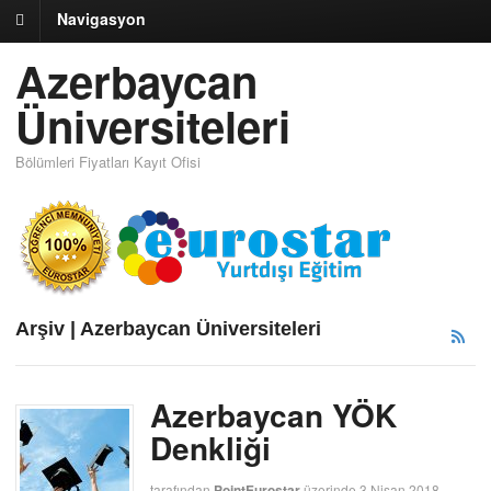
Navigasyon
Azerbaycan
Üniversiteleri
Bölümleri Fiyatları Kayıt Ofisi
Arşiv | Azerbaycan Üniversiteleri
Azerbaycan YÖK
Denkliği
tarafından
PointEurostar
üzerinde
3 Nisan 2018