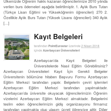
Ülkemizde Öğrenim hakkı kazanan öğrencilerimize 2010 yılında
verilen burs ödemeleri aşağıda belirtilmiştir. 1. Aylık Burs Tutarı
(Türkçe Lisan Eğitimi ve Yükseköğrenim öğrencileri) 270 2.
Özellikle Aylık Burs Tutarı (Yüksek Lisans öğrencileri) 340 Aylık
[…]
Kayıt Belgeleri
tarafından
PointEurostar
üzerinde
2 Nisan 2018
içinde
Azerbaycan Üniversiteleri
Azerbaycan’da Kayıt Belgeleri ile
Üniversitelerde Nasıl Eğitim Görebilirsiniz?
Azerbaycan Üniversiteleri Kayıt İçin Gerekli Belgeler
Üniversitenin bölümüne hitaben Başvuru Formu Azerbaycan
Eğitim Merkezi tarafından yapılır. Belgelerin çeviri işlemleri
Azerbaycan Eğitim Merkezi tarafından yapılmaktadır.
Azerbaycan’da üniversite okuyacak öğrencilerimizin Öğrenim
vizelerini Azerbaycan Eğitim Merkezi almaktadır. Belgelerini
teslim eden öğrencilerimizin gidiş organizasyonu firmamız
tarafından yapılmakta olup ulaşım ücreti öğrenciye aittir. Diğer