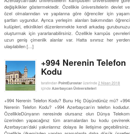
Azerbaycan’daki üniversitelerin kampüsleri üniversitelere göre
değişiklikler göstermektedir. Özellikle üniversitelerin devlet ve
özel olmalarından ve yapılarına göre öğrenciler için yaşam
şartları uygundur. Ayrıca yerleşim alanları bakımından öğrenci
kulüpleri, etkinlikleri düzenlenmekte kendi arkadaş gurubunuzu
oluşturmak için yararlanabilirsiniz. Özellikle kampüs çevreleri
uzun geniş çimenlik alanlar var. Hatta sınırsız her yerden
ulaşılabilen […]
+994 Nerenin Telefon
Kodu
tarafından
PointEurostar
üzerinde
2 Nisan 2018
içinde
Azerbaycan Üniversiteleri
+994 Nerenin Telefon Kodu? Bunu Hiç Düşündünüz mü? +994
Nerenin Telefon Kodu? +994 Azerbaycan’ın telefon kodudur.
ÖzellikleDünyanın neresinde olursanız olun Dünya Telekom
üzerinden yapacağınız tüm aramalardan bu kodu çevirerek
Azerbaycan’daki yakınlarınız dolayıs ile iletişime geçebilirsiniz.
Özellikle ülkemizden yapılan aramalarda daha düşük ücretler