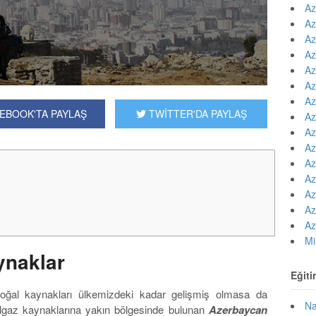
Az
Az
Az
Az
Az
Az
Az
EBOOK'TA PAYLAŞ
TWİTTER'DA PAYLAŞ
Az
Az
Az
Az
Az
Az
Az
Az
Mi
ynaklar
Eğiti
doğal kaynakları ülkemizdeki kadar gelişmiş olmasa da
Na
lgaz kaynaklarına yakın bölgesinde bulunan
Azerbaycan