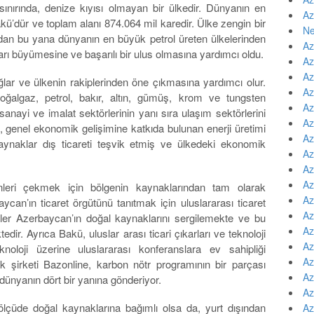
ınırında, denize kıyısı olmayan bir ülkedir. Dünyanın en
Az
kü’dür ve toplam alanı 874.064 mil karedir. Ülke zengin bir
Ne
dan bu yana dünyanın en büyük petrol üreten ülkelerinden
Az
ları büyümesine ve başarılı bir ulus olmasına yardımcı oldu.
Az
Az
lar ve ülkenin rakiplerinden öne çıkmasına yardımcı olur.
Az
oğalgaz, petrol, bakır, altın, gümüş, krom ve tungsten
Az
nayi ve imalat sektörlerinin yanı sıra ulaşım sektörlerini
Az
, genel ekonomik gelişimine katkıda bulunan enerji üretimi
Az
aynaklar dış ticareti teşvik etmiş ve ülkedeki ekonomik
Az
Az
Az
nleri çekmek için bölgenin kaynaklarından tam olarak
Az
an’ın ticaret örgütünü tanıtmak için uluslararası ticaret
Az
giler Azerbaycan’ın doğal kaynaklarını sergilemekte ve bu
Az
edir. Ayrıca Bakü, uluslar arası ticari çıkarları ve teknoloji
Az
noloji üzerine uluslararası konferanslara ev sahipliği
Az
ik şirketi Bazonline, karbon nötr programının bir parçası
Az
 dünyanın dört bir yanına gönderiyor.
Az
üde doğal kaynaklarına bağımlı olsa da, yurt dışından
Az