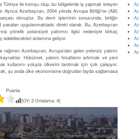
ve Türkiye ile komşu olup, bu bölgelerde iş yapmak isteyen
Az
dır. Ayrıca Azerbaycan, 2004 yılında Avrupa Birliği’ne (AB)
Az
parçası olmuştur. Bu devir işleminin sonucunda, birliğin
Az
B yasaları uygulanmaktadır. direkt olarak. Bu, Azerbaycan
Az
rına yönelik potansiyel yatırımcı ilgisi nedeniyle birkaç
Az
ç edebilecekleri anlamına geliyor.
Az
Az
ne rağmen Azerbaycan, Avrupa’dan gelen yetersiz yatırım
Az
kaynaklar. Hükümet, yatırım fırsatlarını artırmak ve yeni
 kullanımı yoluyla ülkesini tanıtmak için çok çalışıyor.
anmak, şu anda ülke ekonomisine doğrudan fayda sağlamasa
Puanla
[OY:
2
Ortalama:
4
]