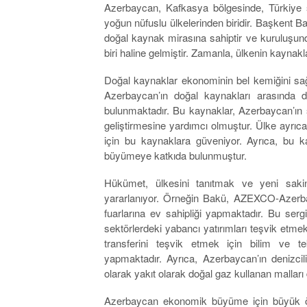
Azerbaycan, Kafkasya bölgesinde, Türkiye s
yoğun nüfuslu ülkelerinden biridir. Başkent Ba
doğal kaynak mirasına sahiptir ve kuruluşun
biri haline gelmiştir. Zamanla, ülkenin kaynak
Doğal kaynaklar ekonominin bel kemiğini sağ
Azerbaycan’ın doğal kaynakları arasında d
bulunmaktadır. Bu kaynaklar, Azerbaycan’ın sa
geliştirmesine yardımcı olmuştur. Ülke ayrıca
için bu kaynaklara güveniyor. Ayrıca, bu k
büyümeye katkıda bulunmuştur.
Hükümet, ülkesini tanıtmak ve yeni saki
yararlanıyor. Örneğin Bakü, AZEXCO-Azerbayc
fuarlarına ev sahipliği yapmaktadır. Bu ser
sektörlerdeki yabancı yatırımları teşvik etmekt
transferini teşvik etmek için bilim ve tek
yapmaktadır. Ayrıca, Azerbaycan’ın denizcil
olarak yakıt olarak doğal gaz kullanan malları
Azerbaycan ekonomik büyüme için büyük ölç