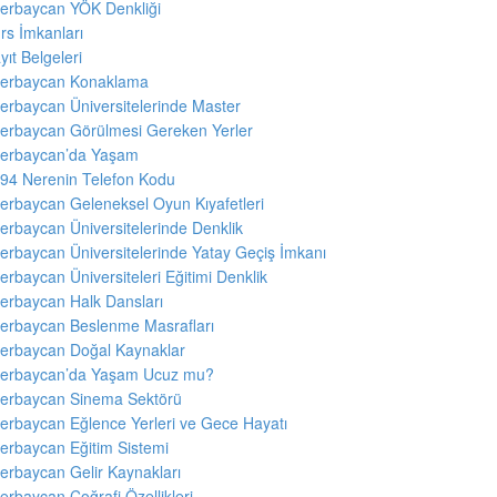
erbaycan YÖK Denkliği
rs İmkanları
yıt Belgeleri
erbaycan Konaklama
erbaycan Üniversitelerinde Master
erbaycan Görülmesi Gereken Yerler
erbaycan’da Yaşam
94 Nerenin Telefon Kodu
erbaycan Geleneksel Oyun Kıyafetleri
erbaycan Üniversitelerinde Denklik
erbaycan Üniversitelerinde Yatay Geçiş İmkanı
erbaycan Üniversiteleri Eğitimi Denklik
erbaycan Halk Dansları
erbaycan Beslenme Masrafları
erbaycan Doğal Kaynaklar
erbaycan’da Yaşam Ucuz mu?
erbaycan Sinema Sektörü
erbaycan Eğlence Yerleri ve Gece Hayatı
erbaycan Eğitim Sistemi
erbaycan Gelir Kaynakları
erbaycan Coğrafi Özellikleri