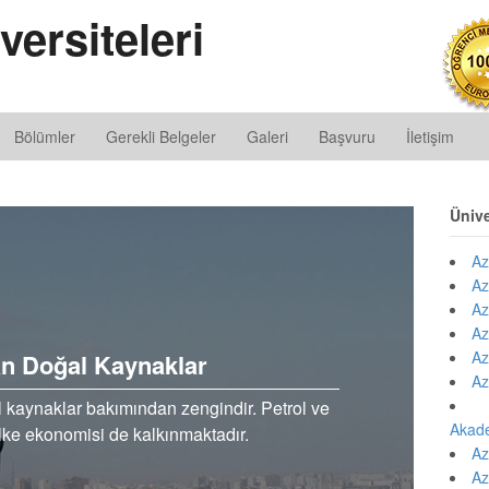
ersiteleri
Bölümler
Gerekli Belgeler
Galeri
Başvuru
İletişim
Ünive
Az
Az
Az
Az
Az
n Doğal Kaynaklar
Az
l kaynaklar bakımından zengindir. Petrol ve
Akad
ülke ekonomisi de kalkınmaktadır.
Az
Az