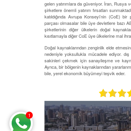
gelen yatırımlara da güveniyor. İran, Rusya 
şirketlere önemli yatırım fırsatları sunmakta
katıldığında Avrupa Konseyi’nin (CoE) bir 
parçası olmasalar bile üye devletlere bazı A
şirketlerinin diğer ülkelerin doğal kaynakla
kısıtlamayla diğer CoE üye ülkelerine mal ihra
Doğal kaynaklarından zenginlik elde etmesi
nedeniyle yoksullukla mücadele ediyor. dış 
sakinleri çekmek için sanayileşme ve kaynak
Ayrıca, bir bölgenin kaynaklarından yararl
bile, yerel ekonomik büyümeyi teşvik eder.
1