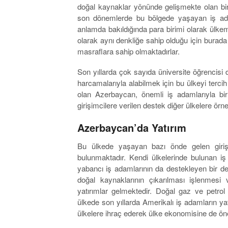
doğal kaynaklar yönünde gelişmekte olan bir
son dönemlerde bu bölgede yaşayan iş ada
anlamda bakıldığında para birimi olarak ülk
olarak aynı denkliğe sahip olduğu için burada
masraflara sahip olmaktadırlar.
Son yıllarda çok sayıda üniversite öğrencisi d
harcamalarıyla alabilmek için bu ülkeyi tercih
olan Azerbaycan, önemli iş adamlarıyla bir
girişimcilere verilen destek diğer ülkelere ör
Azerbaycan’da Yatırım
Bu ülkede yaşayan bazı önde gelen giriş
bulunmaktadır. Kendi ülkelerinde bulunan iş a
yabancı iş adamlarının da destekleyen bir d
doğal kaynaklarının çıkarılması işlenmesi 
yatırımlar gelmektedir. Doğal gaz ve petr
ülkede son yıllarda Amerikalı iş adamların y
ülkelere ihraç ederek ülke ekonomisine de öne