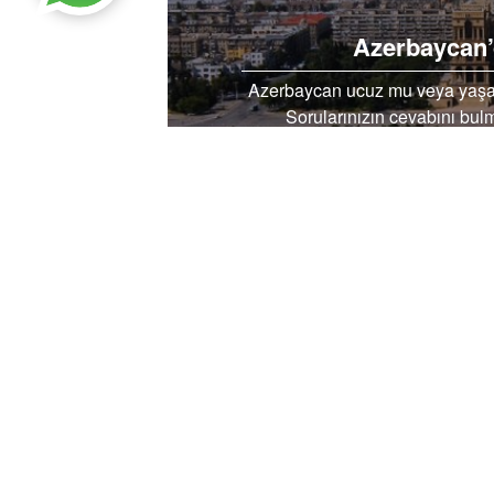
Azerbaycan
Azerbaycan ucuz mu veya yaşam ş
Sorularınızın cevabını bulm
PİNTEREST’TE PAYLAŞ
FAC
İçindekiler