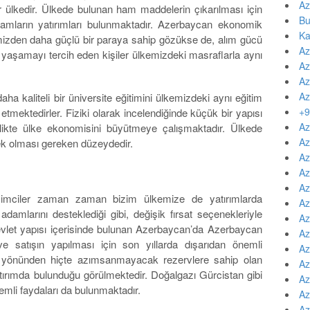
Az
 ülkedir. Ülkede bulunan ham maddelerin çıkarılması için
Bu
mların yatırımları bulunmaktadır. Azerbaycan ekonomik
Ka
emizden daha güçlü bir paraya sahip gözükse de, alım gücü
Az
 yaşamayı tercih eden kişiler ülkemizdeki masraflarla aynı
Az
Az
Az
aha kaliteli bir üniversite eğitimini ülkemizdeki aynı eğitim
+9
 etmektedirler. Fiziki olarak incelendiğinde küçük bir yapısı
Az
likte ülke ekonomisini büyütmeye çalışmaktadır. Ülkede
Az
nek olması gereken düzeydedir.
Az
Az
Az
imciler zaman zaman bizim ülkemize de yatırımlarda
Az
damlarını desteklediği gibi, değişik fırsat seçenekleriyle
Az
evlet yapısı içerisinde bulunan Azerbaycan’da Azerbaycan
Az
ve satışın yapılması için son yıllarda dışarıdan önemli
Az
ol yönünden hiçte azımsanmayacak rezervlere sahip olan
Az
atırımda bulunduğu görülmektedir. Doğalgazı Gürcistan gibi
Az
mli faydaları da bulunmaktadır.
Az
Az