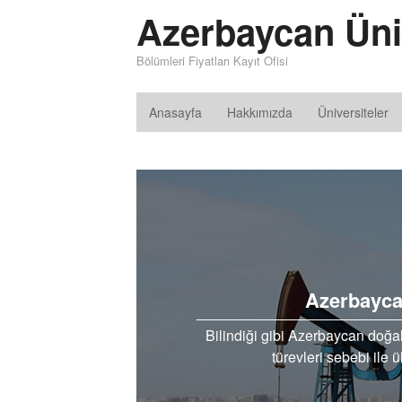
Azerbaycan Üniv
Bölümleri Fiyatları Kayıt Ofisi
Anasayfa
Hakkımızda
Üniversiteler
Azerbayca
Bilindiği gibi Azerbaycan doğa
türevleri sebebi ile 