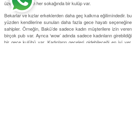
üzere Bago’nun her sokağında bir kulüp var.
Bekarlar ve kızlar erkeklerden daha geç kalkma eğilimindedir. bu
yüzden kendilerine sunulan daha fazla gece hayatı seçeneğine
sahipler. Örneğin, Bakü’de sadece kadın müşterilere izin veren
birçok pub var. Ayrıca ‘wow’ adında sadece kadınların girebildiği
bir gece kulübü var. Kadınların geceleri gidebileceği en iyi yer,
hoş bir atmosfere sahip birçok restoran ve barın bulunduğu
görkemli sokaklardır. Kadınlar arasında popüler olan bazı yerler
arasında ‘Barrika’ ve ‘Osho’ sayılabilir. Bu mekanların her
ikisinde de canlı müzik ve dans pistlerinin yanı sıra harika
yiyecek ve içecekler var.
İnsanlar herhangi bir şehirde gece kulüplerine veya topluluklara
katılarak kendilerini meşgul edebilirler. Azerbaycan’da yeni
insanlarla tanışmak ve eğlenmek için katılabileceğiniz 80’den
fazla topluluk ve kulüp var. Bu kulüplerin çoğu yalnızca üyelere
ayrılmıştır veya yalnızca yetişkinlerin katılabilmesi için yaş
gereksinimleri vardır. Topluluklara katılmak, hafta boyunca
oyunlar veya geziler için buluşabilmeniz için yakınlarda yaşayan
insanlarla arkadaş olmanıza yardımcı olur. Bu geziler genellikle