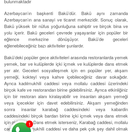
bulunmaktadır
Azerbaycan’ın başkenti Bakü’dür. Bakü aynı zamanda
Azerbaycan’ın ana sanayi ve ticaret merkezidir. Sonuç olarak,
Bakü yüksek bir nüfus yoğunluğuna sahiptir ve birçok bina ve
yolu içerir. Bakü geceleri çevrede yaşayanlar için popüler bir
eğlence merkezine dönüşüyor. Bakü’de geceleri
eğlenebileceğiniz bazı aktiviteler şunlardır.
Bakü’deki popüler gece aktiviteleri arasında restoranlarda yemek
yemek, bar ve kulüplerde içki içmek ve kulüplerde dans etmek
yer alır. Geceleri sosyalleşmek için en popüler yer, akşam
yemeği, kokteyl veya kahve içebileceğiniz davar sokağıdır.
Ayrıca kadılmukhili caddesi veya mollalu caddesi üzerindeki
birçok kafe ve restorandan birine gidebilirsiniz. Ayrıca etkinliğiniz
için bir restoran alanı kiralayabilir ve insanları akşam yemeği
veya içecekler için davet edebilirsiniz. Akşam yemeğinden
sonra insanlar karabağ caddesindeki veya kabardin
caddesindeki birçok bardan birine içki içmek veya dans etmek
için gidebilirler. Dans etmek isterseniz, Karabağ caddesi, mollalu
1
caddesi, kadılmukhili caddesi ve daha pek çok şey dahil olmak