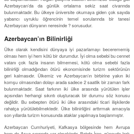
Azerbaycan’da da günlük ortalama sekiz saat civarında
bulunmaktadır. Bu ülkeye üniversite okumaya giden çok sayıda
yabancı uyruklu öğrencinin temel sorularında bir tanesi
Azerbaycan dünyanın neresinde ? sorusudur.
Azerbaycan’ın Bilinirliği
Ülke olarak kendisini dünyaya iyi pazarlamayı becerememiş
olması hem iyi hem kötü bir durumdur. İyi olma sebebi bu cennet
vatanı çok fazla insanın bilmemesi, kötü olma sebebi fazla
bilinirliği olmadığından ötürü ekonomisinde turizm sektörünün
geri kalmasıdır. Ülkemiz ve Azerbaycan’ın birbirine yakın iki
komşu olmasından dolayı arada sadece 2 saatlik bir zaman fark
bulunmaktadır. Saat farkının iki ülke arasında yürütülen işler
açısından herhangi sıkıntı oluşturacak bir durumu söz konusu
değildir. Bu sebepten ötürü iki ülke arasındaki ticari ilişkilerde
rahatça yürütülebilmektedir. Ülke bilinirliğini arttırmak amacıyla
son yıllarda turizm konusunda ataklar yapılmaya başlanmıştır.
Azerbaycan Cumhuriyeti, Kafkasya bölgesinde hem Avrupa
hem de Asya sınırında yer almaktadır. Batıda İran, güneyde Irak