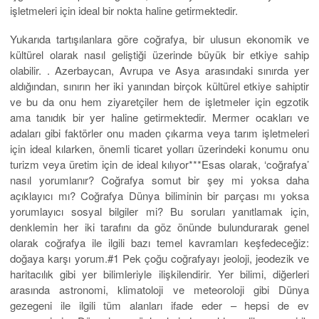
işletmeleri için ideal bir nokta haline getirmektedir.
Yukarıda tartışılanlara göre coğrafya, bir ulusun ekonomik ve
kültürel olarak nasıl geliştiği üzerinde büyük bir etkiye sahip
olabilir. . Azerbaycan, Avrupa ve Asya arasındaki sınırda yer
aldığından, sınırın her iki yanından birçok kültürel etkiye sahiptir
ve bu da onu hem ziyaretçiler hem de işletmeler için egzotik
ama tanıdık bir yer haline getirmektedir. Mermer ocakları ve
adaları gibi faktörler onu maden çıkarma veya tarım işletmeleri
için ideal kılarken, önemli ticaret yolları üzerindeki konumu onu
turizm veya üretim için de ideal kılıyor***Esas olarak, ‘coğrafya’
nasıl yorumlanır? Coğrafya somut bir şey mi yoksa daha
açıklayıcı mı? Coğrafya Dünya biliminin bir parçası mı yoksa
yorumlayıcı sosyal bilgiler mi? Bu soruları yanıtlamak için,
denklemin her iki tarafını da göz önünde bulundurarak genel
olarak coğrafya ile ilgili bazı temel kavramları keşfedeceğiz:
doğaya karşı yorum.#1 Pek çoğu coğrafyayı jeoloji, jeodezik ve
haritacılık gibi yer bilimleriyle ilişkilendirir. Yer bilimi, diğerleri
arasında astronomi, klimatoloji ve meteoroloji gibi Dünya
gezegeni ile ilgili tüm alanları ifade eder – hepsi de ev