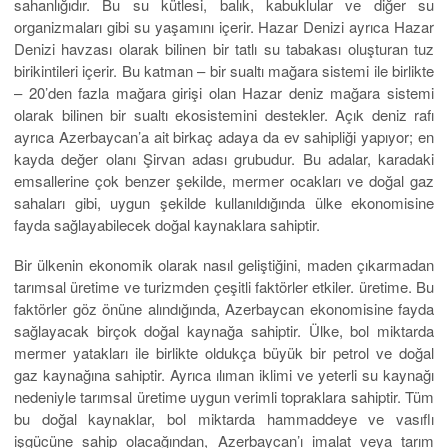
sahanlığıdır. Bu su kütlesi, balık, kabuklular ve diğer su
organizmaları gibi su yaşamını içerir. Hazar Denizi ayrıca Hazar
Denizi havzası olarak bilinen bir tatlı su tabakası oluşturan tuz
birikintileri içerir. Bu katman – bir sualtı mağara sistemi ile birlikte
– 20’den fazla mağara girişi olan Hazar deniz mağara sistemi
olarak bilinen bir sualtı ekosistemini destekler. Açık deniz rafı
ayrıca Azerbaycan’a ait birkaç adaya da ev sahipliği yapıyor; en
kayda değer olanı Şirvan adası grubudur. Bu adalar, karadaki
emsallerine çok benzer şekilde, mermer ocakları ve doğal gaz
sahaları gibi, uygun şekilde kullanıldığında ülke ekonomisine
fayda sağlayabilecek doğal kaynaklara sahiptir.
Bir ülkenin ekonomik olarak nasıl geliştiğini, maden çıkarmadan
tarımsal üretime ve turizmden çeşitli faktörler etkiler. üretime. Bu
faktörler göz önüne alındığında, Azerbaycan ekonomisine fayda
sağlayacak birçok doğal kaynağa sahiptir. Ülke, bol miktarda
mermer yatakları ile birlikte oldukça büyük bir petrol ve doğal
gaz kaynağına sahiptir. Ayrıca ılıman iklimi ve yeterli su kaynağı
nedeniyle tarımsal üretime uygun verimli topraklara sahiptir. Tüm
bu doğal kaynaklar, bol miktarda hammaddeye ve vasıflı
işgücüne sahip olacağından, Azerbaycan’ı imalat veya tarım