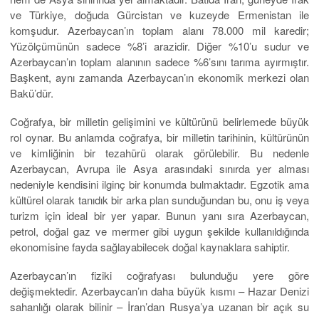
ve Türkiye, doğuda Gürcistan ve kuzeyde Ermenistan ile
komşudur. Azerbaycan’ın toplam alanı 78.000 mil karedir;
Yüzölçümünün sadece %8’i arazidir. Diğer %10’u sudur ve
Azerbaycan’ın toplam alanının sadece %6’sını tarıma ayırmıştır.
Başkent, aynı zamanda Azerbaycan’ın ekonomik merkezi olan
Bakü’dür.
Coğrafya, bir milletin gelişimini ve kültürünü belirlemede büyük
rol oynar. Bu anlamda coğrafya, bir milletin tarihinin, kültürünün
ve kimliğinin bir tezahürü olarak görülebilir. Bu nedenle
Azerbaycan, Avrupa ile Asya arasındaki sınırda yer alması
nedeniyle kendisini ilginç bir konumda bulmaktadır. Egzotik ama
kültürel olarak tanıdık bir arka plan sunduğundan bu, onu iş veya
turizm için ideal bir yer yapar. Bunun yanı sıra Azerbaycan,
petrol, doğal gaz ve mermer gibi uygun şekilde kullanıldığında
ekonomisine fayda sağlayabilecek doğal kaynaklara sahiptir.
Azerbaycan’ın fiziki coğrafyası bulunduğu yere göre
değişmektedir. Azerbaycan’ın daha büyük kısmı – Hazar Denizi
sahanlığı olarak bilinir – İran’dan Rusya’ya uzanan bir açık su