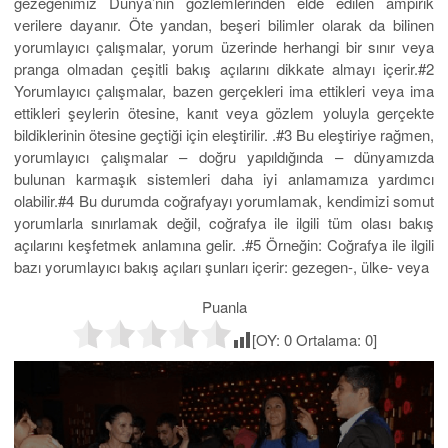
gezegenimiz Dünya’nın gözlemlerinden elde edilen ampirik
verilere dayanır. Öte yandan, beşeri bilimler olarak da bilinen
yorumlayıcı çalışmalar, yorum üzerinde herhangi bir sınır veya
pranga olmadan çeşitli bakış açılarını dikkate almayı içerir.#2
Yorumlayıcı çalışmalar, bazen gerçekleri ima ettikleri veya ima
ettikleri şeylerin ötesine, kanıt veya gözlem yoluyla gerçekte
bildiklerinin ötesine geçtiği için eleştirilir. .#3 Bu eleştiriye rağmen,
yorumlayıcı çalışmalar – doğru yapıldığında – dünyamızda
bulunan karmaşık sistemleri daha iyi anlamamıza yardımcı
olabilir.#4 Bu durumda coğrafyayı yorumlamak, kendimizi somut
yorumlarla sınırlamak değil, coğrafya ile ilgili tüm olası bakış
açılarını keşfetmek anlamına gelir. .#5 Örneğin: Coğrafya ile ilgili
bazı yorumlayıcı bakış açıları şunları içerir: gezegen-, ülke- veya
Puanla
[OY:
0
Ortalama:
0
]