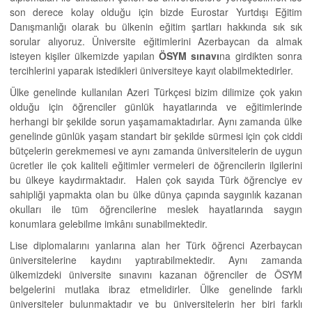
son derece kolay olduğu için bizde Eurostar Yurtdışı Eğitim
Danışmanlığı olarak bu ülkenin eğitim şartları hakkında sık sık
sorular alıyoruz. Üniversite eğitimlerini Azerbaycan da almak
isteyen kişiler ülkemizde yapılan
ÖSYM sınavı
na girdikten sonra
tercihlerini yaparak istedikleri üniversiteye kayıt olabilmektedirler.
Ülke genelinde kullanılan Azeri Türkçesi bizim dilimize çok yakın
olduğu için öğrenciler günlük hayatlarında ve eğitimlerinde
herhangi bir şekilde sorun yaşamamaktadırlar. Aynı zamanda ülke
genelinde günlük yaşam standart bir şekilde sürmesi için çok ciddi
bütçelerin gerekmemesi ve aynı zamanda üniversitelerin de uygun
ücretler ile çok kaliteli eğitimler vermeleri de öğrencilerin ilgilerini
bu ülkeye kaydırmaktadır. Halen çok sayıda Türk öğrenciye ev
sahipliği yapmakta olan bu ülke dünya çapında saygınlık kazanan
okulları ile tüm öğrencilerine meslek hayatlarında saygın
konumlara gelebilme imkânı sunabilmektedir.
Lise diplomalarını yanlarına alan her Türk öğrenci Azerbaycan
üniversitelerine kaydını yaptırabilmektedir. Aynı zamanda
ülkemizdeki üniversite sınavını kazanan öğrenciler de ÖSYM
belgelerini mutlaka ibraz etmelidirler. Ülke genelinde farklı
üniversiteler bulunmaktadır ve bu üniversitelerin her biri farklı