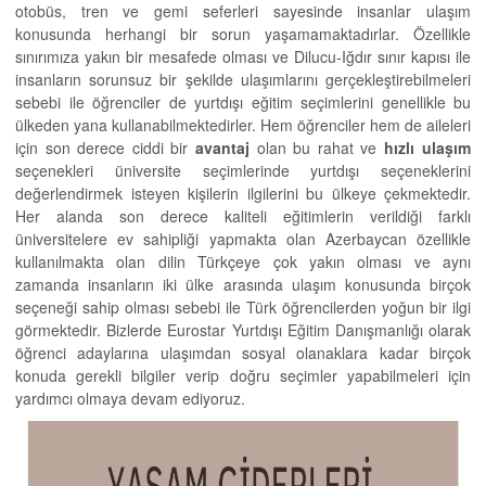
otobüs, tren ve gemi seferleri sayesinde insanlar ulaşım
konusunda herhangi bir sorun yaşamamaktadırlar. Özellikle
sınırımıza yakın bir mesafede olması ve Dilucu-Iğdır sınır kapısı ile
insanların sorunsuz bir şekilde ulaşımlarını gerçekleştirebilmeleri
sebebi ile öğrenciler de yurtdışı eğitim seçimlerini genellikle bu
ülkeden yana kullanabilmektedirler. Hem öğrenciler hem de aileleri
için son derece ciddi bir
avantaj
olan bu rahat ve
hızlı ulaşım
seçenekleri üniversite seçimlerinde yurtdışı seçeneklerini
değerlendirmek isteyen kişilerin ilgilerini bu ülkeye çekmektedir.
Her alanda son derece kaliteli eğitimlerin verildiği farklı
üniversitelere ev sahipliği yapmakta olan Azerbaycan özellikle
kullanılmakta olan dilin Türkçeye çok yakın olması ve aynı
zamanda insanların iki ülke arasında ulaşım konusunda birçok
seçeneği sahip olması sebebi ile Türk öğrencilerden yoğun bir ilgi
görmektedir. Bizlerde Eurostar Yurtdışı Eğitim Danışmanlığı olarak
öğrenci adaylarına ulaşımdan sosyal olanaklara kadar birçok
konuda gerekli bilgiler verip doğru seçimler yapabilmeleri için
yardımcı olmaya devam ediyoruz.