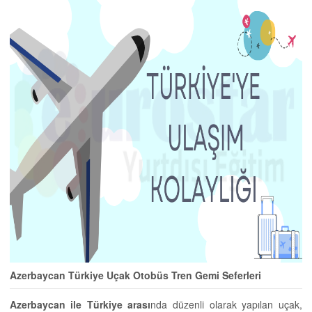
Azerbaycan Türkiye Uçak Otobüs Tren Gemi Seferleri
Azerbaycan ile Türkiye arası
nda düzenli olarak yapılan uçak,