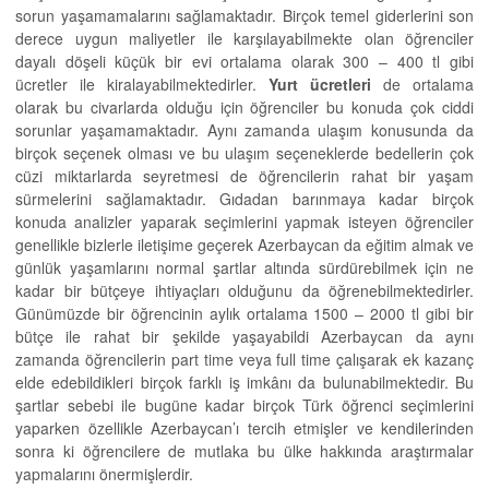
sorun yaşamamalarını sağlamaktadır. Birçok temel giderlerini son
derece uygun maliyetler ile karşılayabilmekte olan öğrenciler
dayalı döşeli küçük bir evi ortalama olarak 300 – 400 tl gibi
ücretler ile kiralayabilmektedirler.
Yurt ücretleri
de ortalama
olarak bu civarlarda olduğu için öğrenciler bu konuda çok ciddi
sorunlar yaşamamaktadır. Aynı zamanda ulaşım konusunda da
birçok seçenek olması ve bu ulaşım seçeneklerde bedellerin çok
cüzi miktarlarda seyretmesi de öğrencilerin rahat bir yaşam
sürmelerini sağlamaktadır. Gıdadan barınmaya kadar birçok
konuda analizler yaparak seçimlerini yapmak isteyen öğrenciler
genellikle bizlerle iletişime geçerek Azerbaycan da eğitim almak ve
günlük yaşamlarını normal şartlar altında sürdürebilmek için ne
kadar bir bütçeye ihtiyaçları olduğunu da öğrenebilmektedirler.
Günümüzde bir öğrencinin aylık ortalama 1500 – 2000 tl gibi bir
bütçe ile rahat bir şekilde yaşayabildi Azerbaycan da aynı
zamanda öğrencilerin part time veya full time çalışarak ek kazanç
elde edebildikleri birçok farklı iş imkânı da bulunabilmektedir. Bu
şartlar sebebi ile bugüne kadar birçok Türk öğrenci seçimlerini
yaparken özellikle Azerbaycan’ı tercih etmişler ve kendilerinden
sonra ki öğrencilere de mutlaka bu ülke hakkında araştırmalar
yapmalarını önermişlerdir.