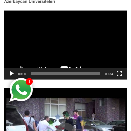
Azerbaycan Üniversiteleri
Video
oynatıcı
00:00
00:34
1