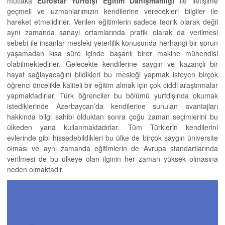
mutlaka
Eurostar Yurtdışı Eğitim Danışmanlığı
ile iletişime
geçmeli ve uzmanlarımızın kendilerine verecekleri bilgiler ile
hareket etmelidirler. Verilen eğitimlerin sadece teorik olarak değil
aynı zamanda sanayi ortamlarında pratik olarak da verilmesi
sebebi ile insanlar mesleki yeterlilik konusunda herhangi bir sorun
yaşamadan kısa süre içinde başarılı birer makine mühendisi
olabilmektedirler. Gelecekte kendilerine saygın ve kazançlı bir
hayat sağlayacağını bildikleri bu mesleği yapmak isteyen birçok
öğrenci öncelikle kaliteli bir eğitim almak için çok ciddi araştırmalar
yapmaktadırlar. Türk öğrenciler bu bölümü yurtdışında okumak
istediklerinde Azerbaycan’da kendilerine sunulan avantajları
hakkında bilgi sahibi olduktan sonra çoğu zaman seçimlerini bu
ülkeden yana kullanmaktadırlar. Tüm Türklerin kendilerini
evlerinde gibi hissedebildikleri bu ülke de birçok saygın üniversite
olması ve aynı zamanda eğitimlerin de Avrupa standartlarında
verilmesi de bu ülkeye olan ilginin her zaman yüksek olmasına
neden olmaktadır.