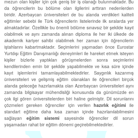
mezun olan kişiler için çok geniş bir iş olanağı bulunmaktadır. Bu
da öğrencilerin bu bölüme olan ilgilerini arttıran nedenlerden
biridir. Azerbaycan üniversiteleri de bu alanda verdikleri kaliteli
eğitimler sebebi ile Türk öğrencilerin listelerinde ilk sıralarda yer
almaktadırlar. Özellikle bu önemli bölüme sınavsız bir şekilde kayıt
olabilmek ve aynı zamanda alınan diploma ile her iki ülkede de
akademik kariyer sahibi olabilmek her zaman için öğrencilerin
iştahlarını kabartmaktadır. Seçimlerini yapmadan önce Eurostar
Yurtdışı Eğitim Danışmanlığı deneyimleri ile hareket etmek isteyen
kişiler bizlerle yaptıkları görüşmelerden sonra seçimlerini
kendilerinden emin bir şekilde yapabilmekte ve kısa süre içinde
kayıt işlemlerini tamamlayabilmektedirler. Saygınlık kazanmış
üniversiteleri ve gelişmiş eğitim olanakları ile öğrencileri birçok
alanda geleceğe hazırlamakta olan Azerbaycan üniversiteleri aynı
zamanda bilgisayar mühendisliği konusunda da günümüzde en
çok ilgi gören üniversitelerden biri haline gelmiştir. Dil sorunlarını
çözmeleri gereken öğrenciler için verilen
hazırlık eğitimi
ile
standart eğitime daha kısa zaman içinde hazırlanılabilmesini
sağlayan
eğitim sistemi
sayesinde öğrenciler dil sorun
yaşamadan rahat bir eğitim dönemi geçirebilmektedirler.