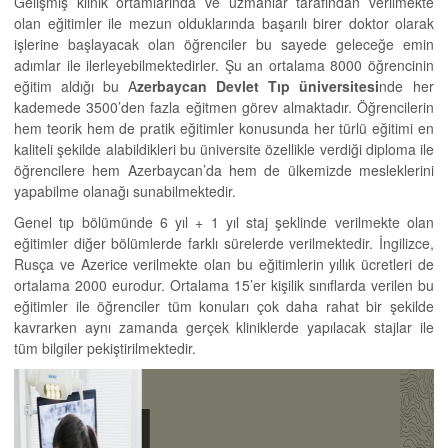
Gelişmiş klinik ortamlarında ve uzmanlar tarafından verilmekte
olan eğitimler ile mezun olduklarında başarılı birer doktor olarak
işlerine başlayacak olan öğrenciler bu sayede geleceğe emin
adımlar ile ilerleyebilmektedirler. Şu an ortalama 8000 öğrencinin
eğitim aldığı bu A
zerbaycan Devlet Tıp üniversitesi
nde her
kademede 3500’den fazla eğitmen görev almaktadır. Öğrencilerin
hem teorik hem de pratik eğitimler konusunda her türlü eğitimi en
kaliteli şekilde alabildikleri bu üniversite özellikle verdiği diploma ile
öğrencilere hem Azerbaycan’da hem de ülkemizde mesleklerini
yapabilme olanağı sunabilmektedir.
Genel tıp bölümünde 6 yıl + 1 yıl staj şeklinde verilmekte olan
eğitimler diğer bölümlerde farklı sürelerde verilmektedir. İngilizce,
Rusça ve Azerice verilmekte olan bu eğitimlerin yıllık ücretleri de
ortalama 2000 eurodur. Ortalama 15’er kişilik sınıflarda verilen bu
eğitimler ile öğrenciler tüm konuları çok daha rahat bir şekilde
kavrarken aynı zamanda gerçek kliniklerde yapılacak stajlar ile
tüm bilgiler pekiştirilmektedir.